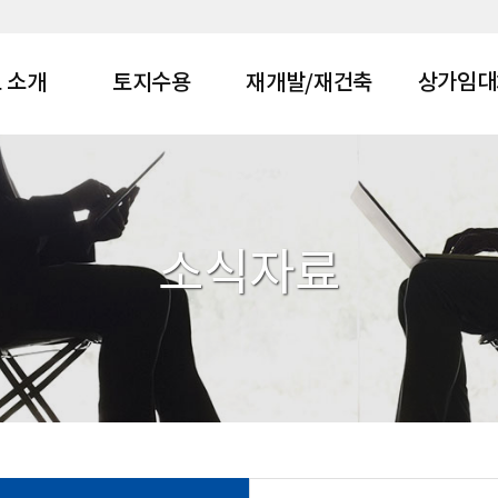
 소개
토지수용
재개발/재건축
상가임대
 소개
토지수용 안내
재개발,재건축 안
상가임대차 
내
 소개
시는 길
소식자료