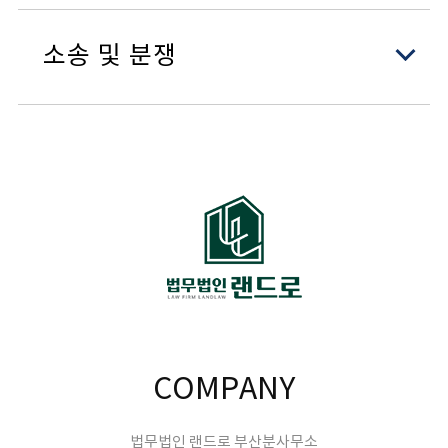
- 수용재결에 대한 이의신청서 제출
- 협의감정평가 대비 법률자문
소송 및 분쟁
- 보상금증액소송
- 영업보상 법률자문
- 대토보상 컨설팅
- 사업인정처분 취소심판, 행정소송
- 주민대책위원회 설립 및 운영 관련 컨설팅
- 수용재결취소심판, 행정소송
- 이주자택지 공급 거부처분 취소심판, 행정소송
- 개발제한구역 이축권 관련 건축허가신청 반려처분 취
소심판, 행정소송
COMPANY
법무법인 랜드로 부산분사무소