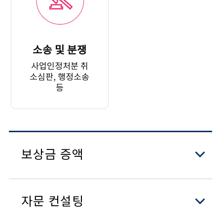
소송 및 분쟁
사업인정처분 취
소심판, 행정소송
등
보상금 증액
- 조속재결신청청구
자문 컨설팅
- 재결신청서 열람공고에 대한 의견 제출