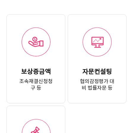
보상증금액
자문컨설팅
조속재결신청청
협의감정평가 대
구 등
비 법률자문 등